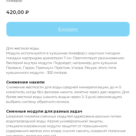
Аквафор
420,00
₽
В корзину
Для жесткой воды
Модуль используется в кувшинах Аквафор c круглым гнездом
посадки картриджа диаметром 7 см. Препятствует размножению
бактерий внутри модуля. Подойдет, например, для кувшина
Прованс, Гарри, Премиум, Престиж, Ультра. Ресурс этого типа
кувшинного модуля - 300 литров.
Снижение накипи
Снижение жесткости для воды средней минерализации, до 4-5
мэкв/литр, когда без фильтра накипь заметна через две недели. Для
более жесткой воды (накипь видна через 2-3 дня) рекомендуем
выбрать систему обратного осмоса.
Сменные модули для разных задач
Широкая линейка сменных модулей адресована разным типам
водопроводной воды. Кроме универсальной защиты,
специализированные модули защитят от повышенного
содержания железа или хлора, снизят накипь, сохранят полезные
минералы, включая магний.