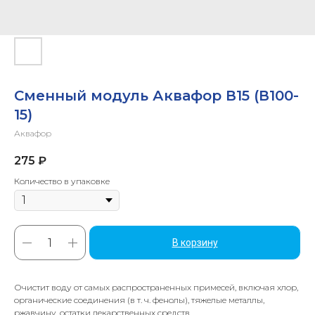
Сменный модуль Аквафор В15 (В100-
15)
Аквафор
275
₽
Количество в упаковке
В корзину
Очистит воду от самых распространенных примесей, включая хлор,
органические соединения (в т. ч. фенолы), тяжелые металлы,
ржавчину, остатки лекарственных средств.