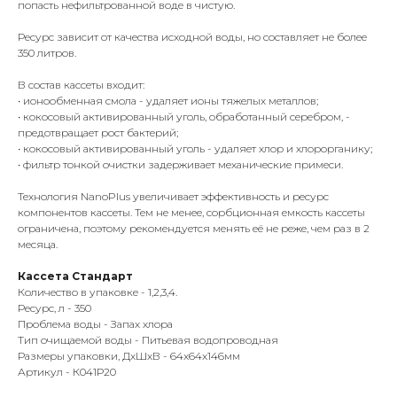
попасть нефильтрованной воде в чистую.
Ресурс зависит от качества исходной воды, но составляет не более
350 литров.
В состав кассеты входит:
• ионообменная смола - удаляет ионы тяжелых металлов;
• кокосовый активированный уголь, обработанный серебром, -
предотвращает рост бактерий;
• кокосовый активированный уголь - удаляет хлор и хлорорганику;
• фильтр тонкой очистки задерживает механические примеси.
Технология NanoPlus увеличивает эффективность и ресурс
компонентов кассеты. Тем не менее, сорбционная емкость кассеты
ограничена, поэтому рекомендуется менять её не реже, чем раз в 2
месяца.
Кассета Стандарт
Количество в упаковке - 1,2,3,4.
Ресурс, л - 350
Проблема воды - Запах хлора
Тип очищаемой воды - Питьевая водопроводная
Размеры упаковки, ДхШхВ - 64x64x146мм
Артикул - К041Р20