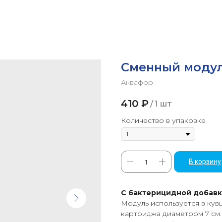
Сменный модул
Аквафор
410
₽
/
1 шт
Количество в упаковке
В корзину
С бактерицидной добав
Модуль используется в кув
картриджа диаметром 7 см