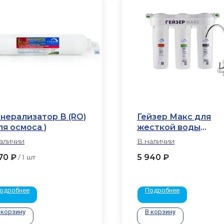
нерализатор В (RO)
Гейзер Макс для
ля осмоса )
жесткой воды
(проточный)
аличии
В наличии
70
₽
5 940
₽
/
1 шт
одробнее
Подробнее
 корзину
В корзину