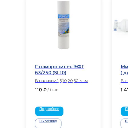
Полипропилен ЭФГ
Ми
63/250 (SL10)
( д
В наличии 1,5,10,20,50 мкм
В н
110
₽
1 4
/
1 шт
Подробнее
П
В корзину
В