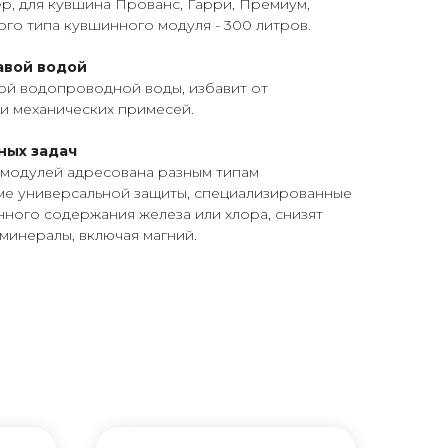
р, для кувшина Прованс, Гарри, Премиум,
ого типа кувшинного модуля - 300 литров.
авой водой
ой водопроводной воды, избавит от
и механических примесей.
ных задач
модулей адресована разным типам
е универсальной защиты, специализированные
ного содержания железа или хлора, снизят
 минералы, включая магний.