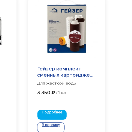
Гейзер комплект
сменных картриджей
№1
Для жесткой воды
3 350
₽
/
1 шт
Подробнее
В корзину