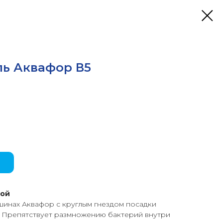
ь Аквафор В5
кой
шинах Аквафор c круглым гнездом посадки
. Препятствует размножению бактерий внутри