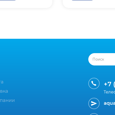
Поиск
та
+7 
вка
Теле
мпании
aqua