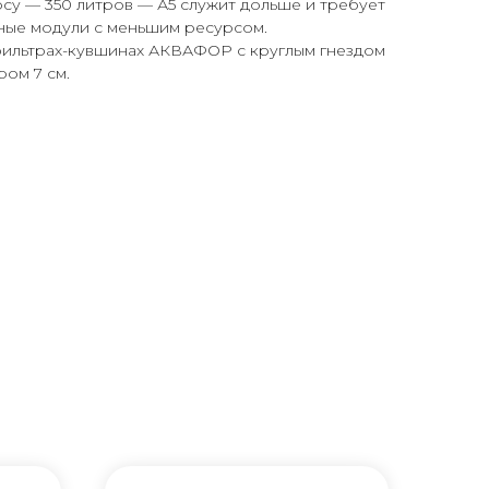
су — 350 литров — А5 служит дольше и требует
тные модули с меньшим ресурсом.
 фильтрах-кувшинах АКВАФОР c круглым гнездом
ом 7 см.