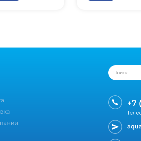
Поиск
та
+7 
вка
Теле
мпании
aqua