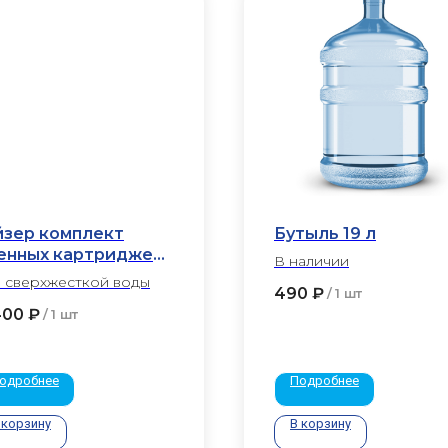
йзер комплект
Бутыль 19 л
енных картриджей
В наличии
5
 сверхжесткой воды
490
₽
/
1 шт
400
₽
/
1 шт
одробнее
Подробнее
 корзину
В корзину