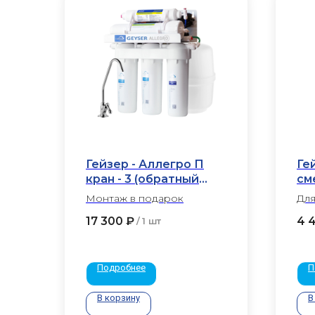
Гейзер - Аллегро П
Ге
кран - 3 (обратный
см
осмос)
№
Монтаж в подарок
Для
17 300
₽
4 
/
1 шт
Подробнее
П
В корзину
В