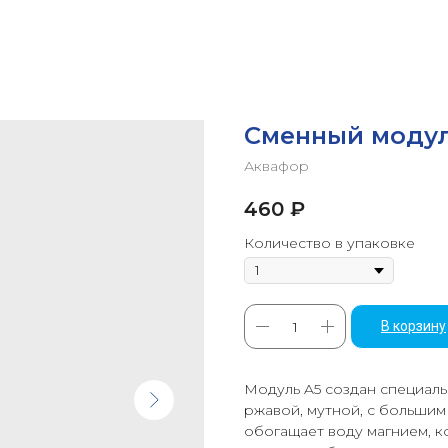
Сменный модул
Аквафор
460
₽
Количество в упаковке
В корзину
Модуль A5 создан специал
ржавой, мутной, с большим
обогащает воду магнием, к