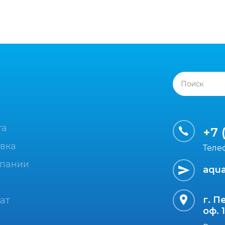
Поиск
та
+7 
вка
Теле
мпании
aqua
г. П
ат
оф. 