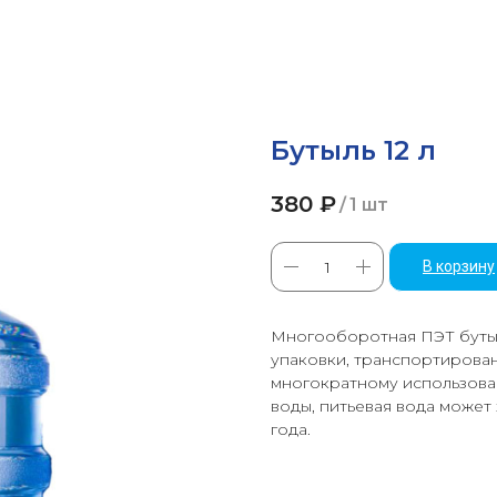
Бутыль 12 л
380
₽
/
1 шт
В корзину
Многооборотная ПЭТ бутыл
упаковки, транспортирован
многократному использова
воды, питьевая вода может 
года.