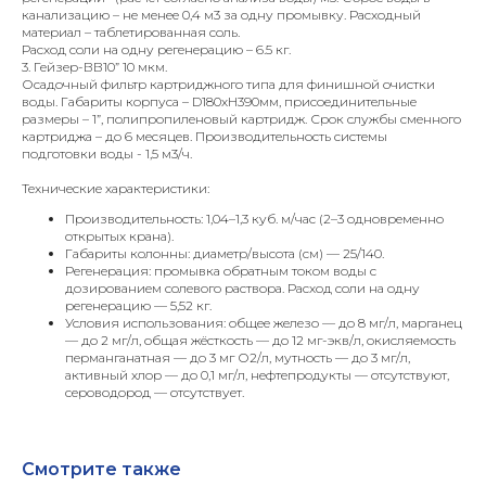
канализацию – не менее 0,4 м3 за одну промывку. Расходный
материал – таблетированная соль.
Расход соли на одну регенерацию – 6.5 кг.
3. Гейзер-ВВ10” 10 мкм.
Осадочный фильтр картриджного типа для финишной очистки
воды. Габариты корпуса – D180хH390мм, присоединительные
размеры – 1”, полипропиленовый картридж. Срок службы сменного
картриджа – до 6 месяцев. Производительность системы
подготовки воды - 1,5 м3/ч.
Технические характеристики:
Производительность: 1,04–1,3 куб. м/час (2–3 одновременно
открытых крана).
Габариты колонны: диаметр/высота (см) — 25/140.
Регенерация: промывка обратным током воды с
дозированием солевого раствора. Расход соли на одну
регенерацию — 5,52 кг.
Условия использования: общее железо — до 8 мг/л, марганец
— до 2 мг/л, общая жёсткость — до 12 мг-экв/л, окисляемость
перманганатная — до 3 мг О2/л, мутность — до 3 мг/л,
активный хлор — до 0,1 мг/л, нефтепродукты — отсутствуют,
сероводород — отсутствует.​
Смотрите также