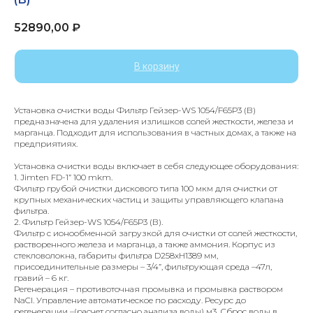
52890,00
₽
В корзину
Установка очистки воды Фильтр Гейзер-WS 1054/F65Р3 (В)
предназначена для удаления излишков солей жесткости, железа и
марганца. Подходит для использования в частных домах, а также на
предприятиях.
Установка очистки воды включает в себя следующее оборудования:
1. Jimten FD-1” 100 mkm.
Фильтр грубой очистки дискового типа 100 мкм для очистки от
крупных механических частиц и защиты управляющего клапана
фильтра.
2. Фильтр Гейзер-WS 1054/F65Р3 (В).
Фильтр с ионообменной загрузкой для очистки от солей жесткости,
растворенного железа и марганца, а также аммония. Корпус из
стекловолокна, габариты фильтра D258хH1389 мм,
присоединительные размеры – 3/4”, фильтрующая среда –47л,
гравий – 6 кг.
Регенерация – противоточная промывка и промывка раствором
NaCl. Управление автоматическое по расходу. Ресурс до
регенерации –(расчет согласно анализа воды) м3. Сброс воды в