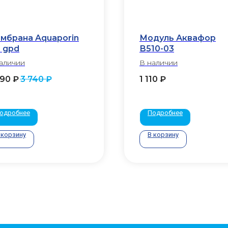
мбрана Aquaporin
Модуль Аквафор
5 gpd
В510-03
аличии
В наличии
990
₽
3 740
₽
1 110
₽
одробнее
Подробнее
 корзину
В корзину