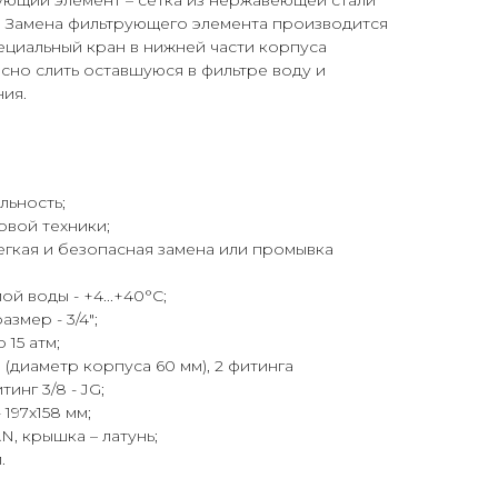
ующий элемент – сетка из нержавеющей стали
. Замена фильтрующего элемента производится
ециальный кран в нижней части корпуса
сно слить оставшуюся в фильтре воду и
ия.
льность;
овой техники;
егкая и безопасная замена или промывка
й воды - +4...+40°С;
змер - 3/4";
 15 атм;
(диаметр корпуса 60 мм), 2 фитинга
тинг 3/8 - JG;
197x158 мм;
N, крышка – латунь;
.