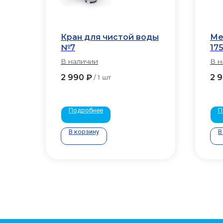
Кран для чистой воды
Ме
№7
17
В наличии
В н
2 990
₽
2 
/
1 шт
Подробнее
П
В корзину
В