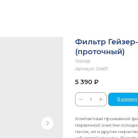
Фильтр Гейзер-Б
(проточный)
Гейзер
Артикул:
32667
5 390
₽
В корзину
Компактный промывной фил
первичной очистки холодно
песок, ил и другие нераст