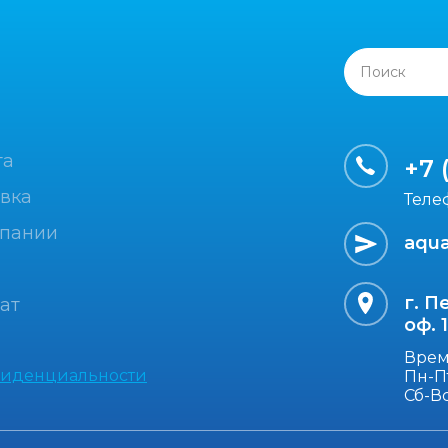
Поиск
та
+7 
вка
Теле
мпании
aqua
г. П
ат
оф. 
Врем
фиденциальности
Пн-Пт
Сб-В