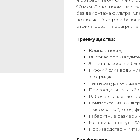
и бытовой техники. Фильтр
90 мкм. Легко промывается
без демонтажа фильтра. Сп
позволяет быстро и безопа
отфильтрованные загрязнен
Преимущества:
Компактность;
Высокая производите
Защита насосов и быт
Нижний слив воды – л
картриджа.
Температура очищаемо
Присоединительный ра
Рабочее давление - до
Комплектация: Фильтр 
“американка”, ключ, фи
Габаритные размеры - 
Материал: корпус - SA
Производство – Китай