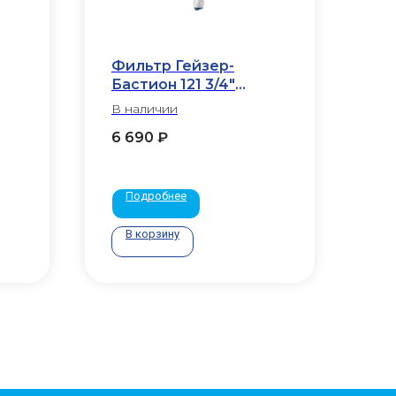
Фильтр Гейзер-
Бастион 121 3/4"
(проточный)
В наличии
6 690
₽
Подробнее
В корзину