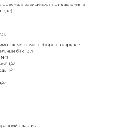
 объема, в зависимости от давления в
оде).
036
ими элементами в сборе на каркасе
льный бак 12 л.
ы №3
ой 1/4"
ды 1/4"
/4"
зрачный пластик