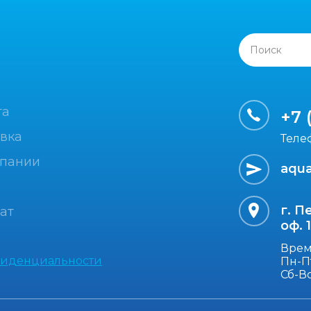
Поиск
та
+7 
вка
Теле
мпании
aqua
г. П
ат
оф. 
Врем
фиденциальности
Пн-Пт
Сб-В