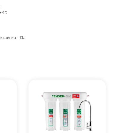
8
.+40
ышьяка - Да