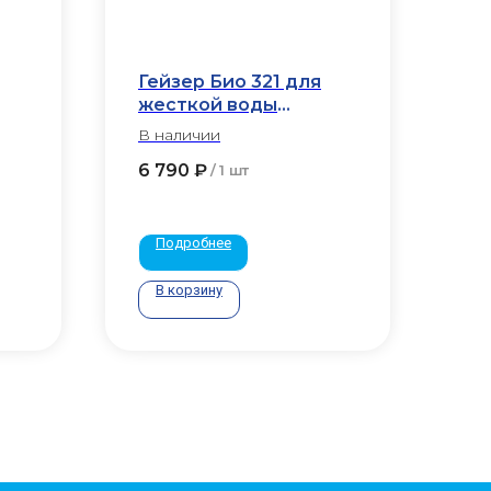
Гейзер Био 321 для
жесткой воды
(проточный)
В наличии
6 790
₽
/
1 шт
Подробнее
В корзину