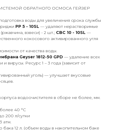
ИСТЕМОЙ ОБРАТНОГО ОСМОСА ГЕЙЗЕР
подготовка воды для увеличения срока службы
ртриджи
РР 5 - 10SL
— удаляют нерастворимые
ржавчина, взвеси) - 2 шт.;
CBC 10 - 10SL
—
ественного кокосового активированного угля
висимости от качества воды.
мбрана Geyser 1812-50 GPD
— удаление всех
 и вирусы. Ресурс 1 – 3 года (зависит от
тивированный уголь) — улучшает вкусовые
есяцев.
орпуса водоочистителя в сборе не более, мм.
более 40 °С
о 200 л/сутки
 атм.
 бака 12 л. (объем воды в накопительном баке