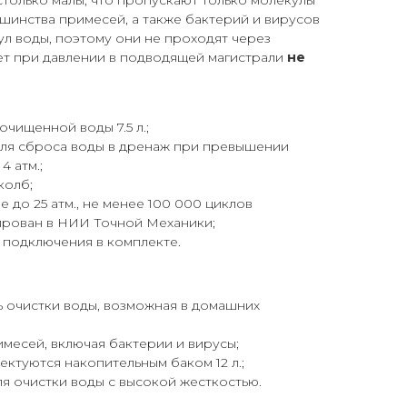
только малы, что пропускают только молекулы
шинства примесей, а также бактерий и вирусов
л воды, поэтому они не проходят через
ет при давлении в подводящей магистрали
не
чищенной воды 7.5 л.;
для сброса воды в дренаж при превышении
4 атм.;
колб;
 до 25 атм., не менее 100 000 циклов
ирован в НИИ Точной Механики;
 подключения в комплекте.
 очистки воды, возможная в домашних
месей, включая бактерии и вирусы;
ектуются накопительным баком 12 л.;
я очистки воды с высокой жесткостью.