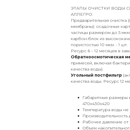
ЭТАПЫ ОЧИСТКИ ВОДЫ С
АЛЛЕГРО:
Предварительная очистка (
мембраны): осадочные ка
частицы размером до 5 мкм (
карбон-блок из высококач
пористостью 10 мкм. - 1 шт.
Ресурс 6 – 12 месяцев в за
Обратноосмотическая ме
примесей, включая бактерии
качества воды).
Угольный постфильтр
(ак
качества воды. Ресурс 12 м
Габаритные размеры к
470х430х420
Температура воды не 
Производительность д
Рабочее давление от 3
Объем накопительного