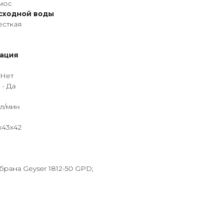
мос
исходной воды
есткая
ация
 Нет
 - Да
 л/мин
х43х42
рана Geyser 1812-50 GPD;