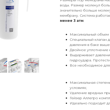
Размеры пор мембраны нас
воды. Размер молекул боль
значительно больше молеку
мембрану. Система работа
менее 3 атм
.
Максимальный объем о
Специальный клапан 
давления в баке выше 
Двойное уплотнение 
Выдерживает давление
гидроудара. Протест
Все необходимое для
Максимальная степень
условиях;
Удаление вредных при
Гейзер Аллегро компл
Идеально подходит дл