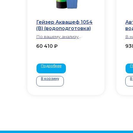
Гейзер Аквашеф 1054
Ав
(В) (водоподготовка)
во
По вашему анализу
В н
подбор
60 410
₽
93
Подробнее
П
В корзину
В