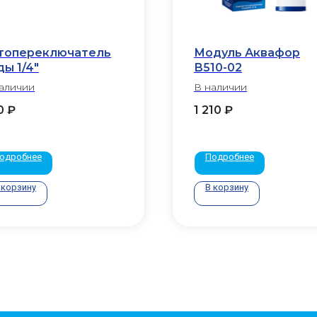
топереключатель
Модуль Аквафор
ды 1/4"
В510-02
аличии
В наличии
0
₽
1 210
₽
одробнее
Подробнее
 корзину
В корзину