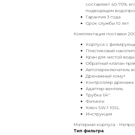
составляет 40-70% его
подводящем водопров
Гарантия 3 года
Срок службы 10 лет
Комплектация поставки 20
Корпуса с фильтрующ
Пластиковый накопите
Кран для чистой вод
Обратный клапан прям
Автопереключатель во
Дренажный хомут
Контроллер дренажа 1
Адаптер-вентиль
Трубка 1/4''
Фитинги
Ключ SW-1 10SL
Инструкция
Материал корпуса - Непро
Тип фильтра