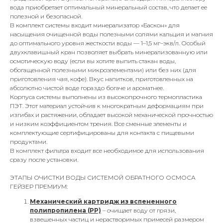
вода приобретает оптимальный минеральный состав, что делает ее
полезной и безопасной.
В комплект системы входит минерализатор «Баскон» для
насыщения очищенной воды полезными солями кальция и магния
до оптимального уровня жесткости воды — 1–1,5 мг–экв/л. Особый
двухклавишный кран позволяет выбрать минерализованную или
осмотическую воду (если вы хотите выпить стакан воды,
обогащенной полезными микроэлементами) или без них (для
приготовления чая, кофе). Вкус напитков, приготовленных на
абсолютно чистой воде гораздо богаче и ароматнее.
Корпуса системы выполнены из высокопрочного термопластика
ПЭТ. Этот материал устойчив к многократным деформациям при
изгибах и растяжении, обладает высокой механической прочностью
и низким коэффициентом трения. Все сменные элементы и
комплектующие сертифицированы для контакта с пищевыми
продуктами.
В комплект фильтра входит все необходимое для использования
сразу после установки.
ЭТАПЫ ОЧИСТКИ ВОДЫ СИСТЕМОЙ ОБРАТНОГО ОСМОСА
ГЕЙЗЕР ПРЕМИУМ:
Механический картридж из вспененного
полипропилена (РР)
– очищает воду от грязи,
взвешенных частиц и нерастворимых примесей размером