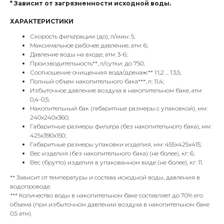
* Зависит от загрязненности исходной воды.
ХАРАКТЕРИСТИКИ
Скорость фильтрации (до), л/мин: 5;
Максимальное рабочее давление, атм: 6;
Давление воды на входе, атм: 3-6;
Производительность**, л/сутки: до 750;
Соотношение очищенная вода/дренаж:** 1:1,2 ... 1:3,5;
Полный объем накопительного бака***, л: 11,4;
Избыточное давление воздуха в накопительном баке, атм:
0,4-0,5;
Накопительный бак (габаритные размеры с упаковкой), мм:
240х240х360;
Габаритные размеры фильтра (без накопительного бака), мм:
425х390х150;
Габаритные размеры упаковки изделия, мм: 455х425х415;
Вес изделия (без накопительного бака) (не более), кг: 6;
Вес (брутто) изделия в упакованном виде (не более), кг: 11.
** Зависит от температуры и состава исходной воды, давления в
водопроводе.
*** Количество воды в накопительном баке составляет до 70% его
объема (при избыточном давлении воздуха в накопительном баке
0,5 атм).