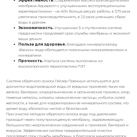
Эффективность.
Современная высокопроизводительная
мембрана Aquaporin с улучшенными эксплуатационными
характеристиками – на 40% больше ресурс работы, в 3,75 раза
увеличена производительность, в 2,5 раза уменьшен сброс
воды в дренаж.
Экономичность.
Улучшенная 3-х ступенчатая система
предочистки продлевает срок службы мембраны и экономит
ваши деньги.
Польза для здоровья.
Благодаря минерализатору
«Баскон» вода обогащается полезными микроэлементами и
минералами.
Прочность.
Корпуса системы выполнены из
высокопрочного термопластика ПЭТ.
Система обратного осмоса Гейзер Премиум используется для
доочистки водопроводной воды от вредных примесей, таких как
железо, бактерии, хлорорганические и органические примеси, хлор,
тяжелые металлы, нитраты, механические частицы, избыток солей
жесткости, а также для корректировки ее минерального состава, что
делает воду абсолютно чистой и безопасной.
При очистке методом обратного осмоса вода под давлением
проходит через полупроницаемую мембрану, задерживающую
большинство неорганических соединений и примесей, бактерий и
вирусов. Эффективная система предварительной очистки
продлевает срок службы мембраны, а благодаря минерализатору