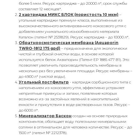
более 5 мкм. Ресурс картриджа – до 20000 л*, срок службы
составляет 12 месяцев*.
2 картриджа МИКС БЛОК (пористость 10 мкм)
–
угольные картриджи премиум-класса, выполненные из
высококачественного активированного кокосового угля с
добавлением уникального ионообменного материала
Каталон (патент № 2531829). Ресурс картриджа – до 10000 л*.
Обратноосмотическая мембрана (Aquaporin
TWRO-1812 175 gpd)
– предназначена для экологически
чистой и глубокой очистки воды, в основе которой
используется белок Аквапорин (Патент EP 1885 477 B1). Это
позволяет увеличить производительность мембраны в
несколько раз без увеличения площади. Ресурс мембраны –
до 4900 л* (чистой воды).
Угольный постфильтр
- картридж сорбционного типа с
наполнением из кокосового угля, эффективно устраняет
неприятные привкусы и запахи, появление которых
возможно из-за застойных явлений в накопительной
емкости и присутствия в воде растворенных газов. Ресурс –
до 6000 л*.
Минерализатор Баскон
создан на основе природных
компонентов, обогащает воду полезными минеральными
солями в оптимальном для человека количестве. Ресурс – до
1500 л* (патент № 2212378).