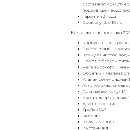
составляет 40-70% его
подводящем водопров
Гарантия 3 года
Срок службы 10 лет
Комплектация поставки 20
Корпуса с фильтрующ
Пластиковый накопите
Кран для чистой воды
Помпа с блоком пита
Реле высокого и низко
Обратный клапан прям
Клапан соленоидный 1
Автопереключатель во
Дренажный хомут 1/4"
Контроллер дренажа 1
Адаптер-вентиль
Трубка 1/4''
Фитинги
Ключ SW-1 10SL
Инструкция