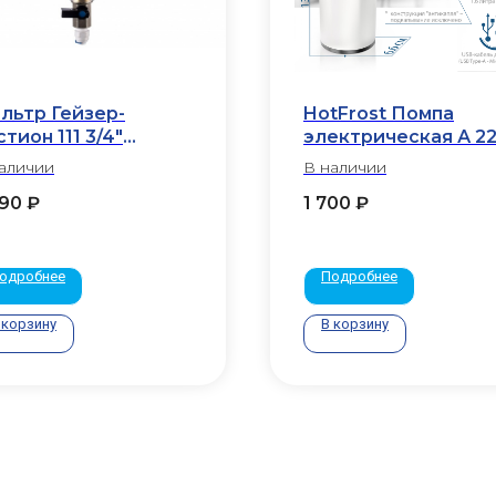
льтр Гейзер-
HotFrost Помпа
тион 111 3/4"
электрическая А 2
роточный)
аличии
В наличии
390
₽
1 700
₽
одробнее
Подробнее
 корзину
В корзину