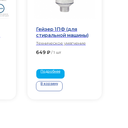
Гейзер 1ПФ (для
2
стиральной машины)
Техническое умягчение
649
₽
/
1 шт
Подробнее
В корзину