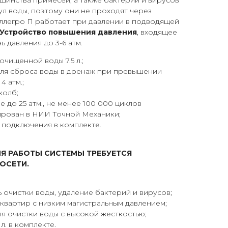
шинства примесей, а также бактерий и вирусов
л воды, поэтому они не проходят через
Аллегро П работает при давлении в подводящей
Устройство повышения давления
, входящее
ь давления до 3-6 атм.
чищенной воды 7.5 л.;
для сброса воды в дренаж при превышении
4 атм.;
колб;
 до 25 атм., не менее 100 000 циклов
ирован в НИИ Точной Механики;
 подключения в комплекте.
ЛЯ РАБОТЫ СИСТЕМЫ ТРЕБУЕТСЯ
ОСЕТИ.
 очистки воды, удаление бактерий и вирусов;
 квартир с низким магистральным давлением;
я очистки воды с высокой жесткостью;
л. в комплекте.