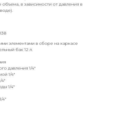
 объема, в зависимости от давления в
оде).
038
ими элементами в сборе на каркасе
льный бак 12 л.
ния
го давления 1/4"
ой 1/4"
/4"
ды 1/4"
/4"