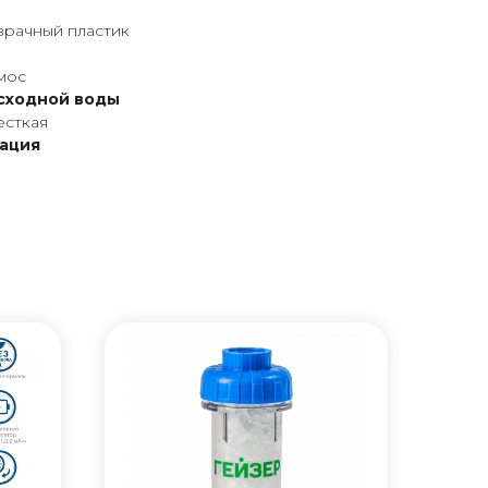
зрачный пластик
мос
исходной воды
есткая
ация