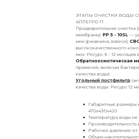
ЭТАПЫ ОЧИСТКИ ВОДЫ С
АЛЛЕГРО П:
Предварительная очистка (
мембраны):
РР 5 - 10SL
— у
мкм (ржавчина, взвеси);
CBC
высококачественного коко
мкм. Ресурс 6 – 12 месяцев 
Обратноосмотическая ме
примесей, включая бактерии
качества воды).
Угольный постфильтр
(ак
качества воды. Ресурс 12 м
Габаритные размеры к
470х430х420
Температура воды не 
Производительность д
Рабочее давление от 2
Объем накопительного