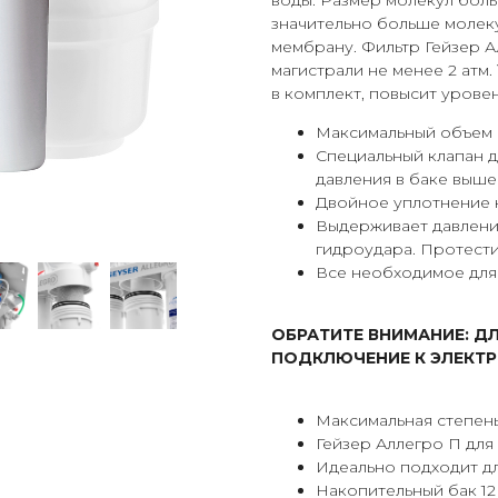
воды. Размер молекул боль
значительно больше молеку
мембрану. Фильтр Гейзер 
магистрали не менее 2 атм.
в комплект, повысит уровен
Максимальный объем о
Специальный клапан 
давления в баке выше 
Двойное уплотнение 
Выдерживает давление
гидроудара. Протест
Все необходимое для
ОБРАТИТЕ ВНИМАНИЕ: Д
ПОДКЛЮЧЕНИЕ К ЭЛЕКТР
Максимальная степень
Гейзер Аллегро П для
Идеально подходит дл
Накопительный бак 12 