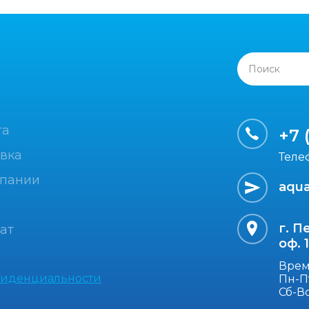
Поиск
та
+7 
вка
Теле
мпании
aqua
г. П
ат
оф. 
Врем
фиденциальности
Пн-Пт
Сб-В