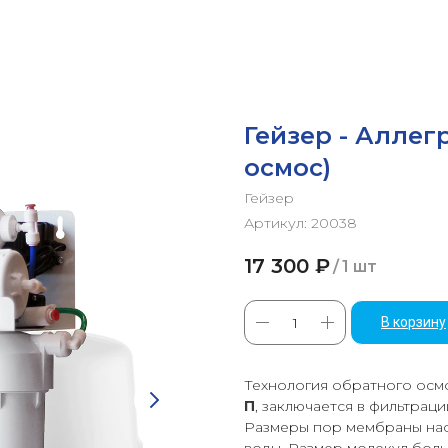
Гейзер - Аллегр
осмос)
Гейзер
Артикул:
20038
17 300
₽
/
1 шт
В корзину
Технология обратного осмо
П
, заключается в фильтра
Размеры пор мембраны нас