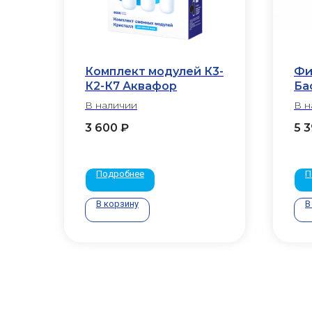
Комплект модулей К3-
Фи
К2-К7 Аквафор
Бас
(п
В наличии
В н
3 600
₽
5 
Подробнее
П
В корзину
В