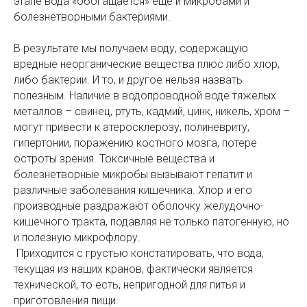
этапе вода «обогащается» еще и микробами и
болезнетворными бактериями.
В результате мы получаем воду, содержащую
вредные неорганические вещества плюс либо хлор,
либо бактерии. И то, и другое нельзя назвать
полезным. Наличие в водопроводной воде тяжелых
металлов – свинец, ртуть, кадмий, цинк, никель, хром –
могут привести к атеросклерозу, полиневриту,
гипертонии, поражению костного мозга, потере
остроты зрения. Токсичные вещества и
болезнетворные микробы вызывают гепатит и
различные заболевания кишечника. Хлор и его
производные раздражают оболочку желудочно-
кишечного тракта, подавляя не только патогенную, но
и полезную микрофлору.
Приходится с грустью констатировать, что вода,
текущая из наших кранов, фактически является
технической, то есть, непригодной для питья и
приготовления пищи.