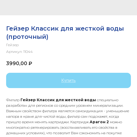
Гейзер Классик для жесткой воды
(проточный)
Гейзер
Артикул:
11044
3990,00
₽
Купить
Фильтр
Гейзер Классик для жесткой воды
специально
разработан для регионов со средним уровнем минерализации.
Важным свойством фильтра является самоидикация - уменьшение
напора в кране для чистой воды, фильтр сам подскажет, когда
пришло время менять картриджи. Картридж
Арагон 2
можно
многократно регенерировать (восстанавливать его свойства в
домашних условиях), что позволит Вам сэкономить на покупке