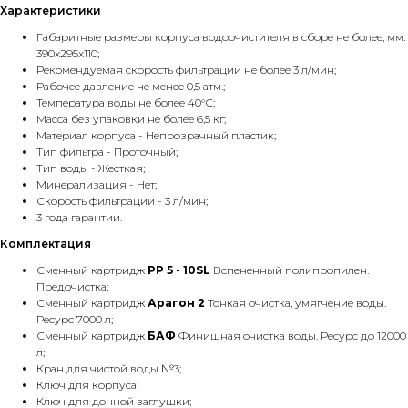
Характеристики
Габаритные размеры корпуса водоочистителя в сборе не более, мм.
390x295x110;
Рекомендуемая скорость фильтрации не более 3 л/мин;
Рабочее давление не менее 0,5 атм.;
Температура воды не более 40°С;
Масса без упаковки не более 6,5 кг;
Материал корпуса - Непрозрачный пластик;
Тип фильтра - Проточный;
Тип воды - Жесткая;
Минерализация - Нет;
Скорость фильтрации - 3 л/мин;
3 года гарантии.
Комплектация
Сменный картридж
PP 5 - 10SL
Вспененный полипропилен.
Предочистка;
Сменный картридж
Арагон 2
Тонкая очистка, умягчение воды.
Ресурс 7000 л;
Сменный картридж
БАФ
Финишная очистка воды. Ресурс до 12000
л;
Кран для чистой воды №3;
Ключ для корпуса;
Ключ для донной заглушки;