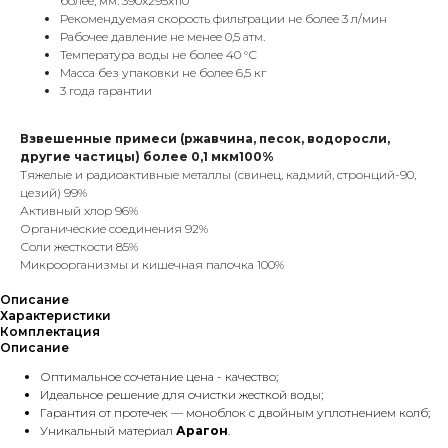
более, мм. 390x295x110
Рекомендуемая скорость фильтрации не более 3 л/мин
Рабочее давление не менее 0,5 атм.
Температура воды не более 40 °С
Масса без упаковки не более 6,5 кг
3 года гарантии
Взвешенные примеси (ржавчина, песок, водоросли,
другие частицы) более 0,1 мкм100%
Тяжелые и радиоактивные металлы (свинец, кадмий, стронций-90,
цезий) 99%
Активный хлор 96%
Органические соединения 92%
Соли жесткости 85%
Микроорганизмы и кишечная палочка 100%
Описание
Характеристики
Комплектация
Описание
Оптимальное сочетание цена - качество;
Идеальное решение для очистки жесткой воды;
Гарантия от протечек — моноблок с двойным уплотнением колб;
Уникальный материал
Арагон
.