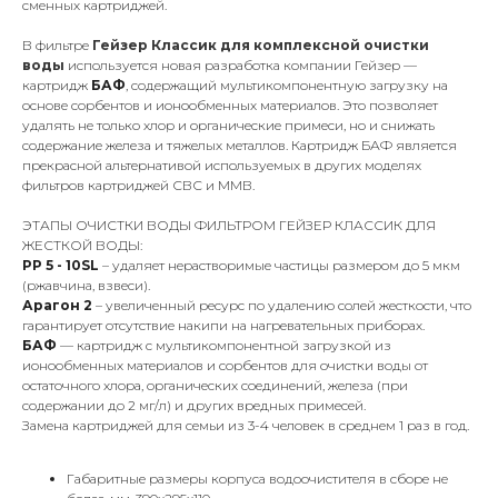
сменных картриджей.
В фильтре
Гейзер Классик для комплексной очистки
воды
используется новая разработка компании Гейзер —
картридж
БАФ
, содержащий мультикомпонентную загрузку на
основе сорбентов и ионообменных материалов. Это позволяет
удалять не только хлор и органические примеси, но и снижать
содержание железа и тяжелых металлов. Картридж БАФ является
прекрасной альтернативой используемых в других моделях
фильтров картриджей СВС и ММВ.
ЭТАПЫ ОЧИСТКИ ВОДЫ ФИЛЬТРОМ ГЕЙЗЕР КЛАССИК ДЛЯ
ЖЕСТКОЙ ВОДЫ:
РР 5 - 10SL
– удаляет нерастворимые частицы размером до 5 мкм
(ржавчина, взвеси).
Арагон 2
– увеличенный ресурс по удалению солей жесткости, что
гарантирует отсутствие накипи на нагревательных приборах.
БАФ
— картридж с мультикомпонентной загрузкой из
ионообменных материалов и сорбентов для очистки воды от
остаточного хлора, органических соединений, железа (при
содержании до 2 мг/л) и других вредных примесей.
Замена картриджей для семьи из 3-4 человек в среднем 1 раз в год.
Габаритные размеры корпуса водоочистителя в сборе не