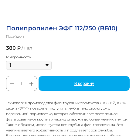
Полипропилен ЭФГ 112/250 (BB10)
Посейдон
380
₽
/
1 шт
Микронность
В корзину
Технология производства фильтрующих элементов «ПОСЕЙДОН»
серии «ЭФГ» позволяет получить глубинную структуру с
переменной пористостью, которая обеспечивает постепенное
фильтрование от крупных частиц снаружи до более мелких внутри.
Таким образом, используется вся глубина фильтроэлемента. Это
увеличивает его эффективность и продлевает срок службы.
Внутренние микроволокна, сваренные друг с другом наиболее