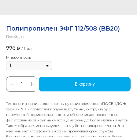
Полипропилен ЭФГ 112/508 (BB20)
Посейдон
770
₽
/
1 шт
Микронность
В корзину
Технология производства фильтрующих элементов «ПОСЕЙДОН»
серии «ЭФГ» позволяет получить глубинную структуру с
переменной пористостью, которая обеспечивает постепенное
фильтрование от крупных частиц снаружи до более мелких внутри.
Таким образом, используется вся глубина фильтроэлемента. Это
увеличивает его эффективность и продлевает срок службы.
Внутренние микроволокна, сваренные друг с другом наиболее