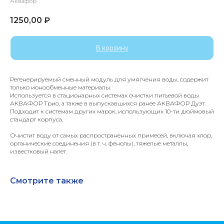
Аквафор
1250,00
₽
В корзину
Регенерируемый сменный модуль для умягчения воды, содержит
только ионообменные материалы.
Используется в стационарных системах очистки питьевой воды
АКВАФОР Трио, а также в выпускавшихся ранее АКВАФОР Дуэт.
Подходит к системам других марок, использующих 10-ти дюймовый
стандарт корпуса.
Очистит воду от самых распространенных примесей, включая хлор,
органические соединения (в т. ч. фенолы), тяжелые металлы,
известковый налет.
Смотрите также