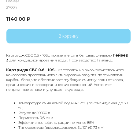
Гейзер
27004
1140,00
₽
В корзину
Картридж CBC 0.6 - 10SL применяется в бытовых фильтрах
Гейзер
3
для кондиционирования воды. Производство: Таиланд.
Картридж CBC 0.6 - 10SL
изготовлен из высококачественного
кокосового прессованного активированного угля по технологии
карбон-блок, что обеспечивает глубокую очистку воды от хлора,
органических и хлорорганических соединений. Устраняет
неприятные запахи и улучшает вкус воды.
Температура очищаемой воды 4-53°С (рекомендуемая до 30
°С)
Ресурс до 10000 л.
Пористость 0,6 мкм
Эффективность фильтрации не менее 85%
Типоразмеры (высота/диаметр), SL 10” (Ø 73 мм)